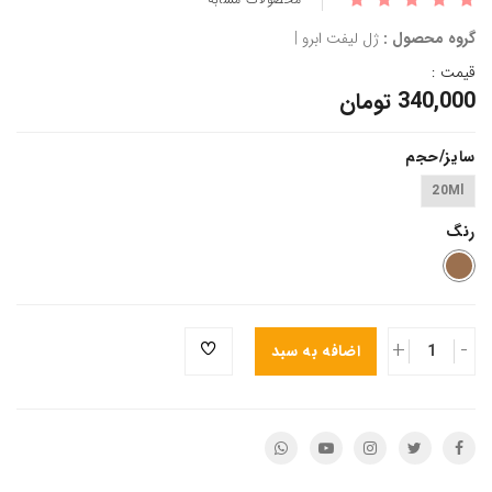
گروه محصول :
ژل لیفت ابرو |
قیمت :
340,000 تومان
سایز/حجم
20Ml
رنگ
+
-
اضافه به سبد