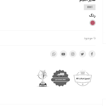
سایز/حجم
8Ml
رنگ
نا موجود