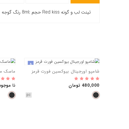
تینت لب و گونه Red kiss حجم :8ml رنگ گوجه ای
جدید
شامپو اورجینال بیوکسین فورت قرمز
ماسک مو
480,000 تومان
نا موجود
pc